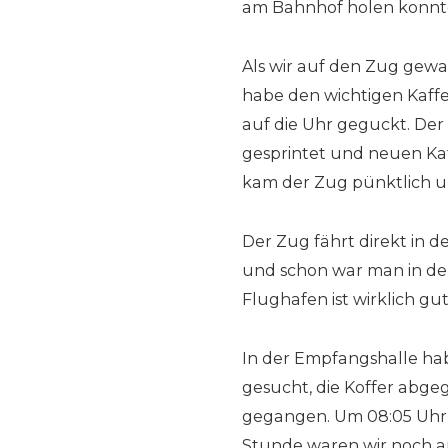
am Bahnhof holen konnt
Als wir auf den Zug gewar
habe den wichtigen Kaff
auf die Uhr geguckt. Der
gesprintet und neuen Kaf
kam der Zug pünktlich u
Der Zug fährt direkt in 
und schon war man in de
Flughafen ist wirklich g
In der Empfangshalle ha
gesucht, die Koffer abge
gegangen. Um 08:05 Uhr w
Stunde waren wir noch am