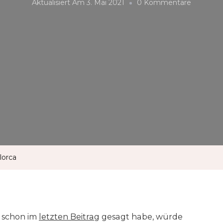
Zu
Aktualisiert Am
3. Mai 2021
0 Kommentare
Tag
1
–
Ankunft
Mallorca
lorca
h schon im
letzten Beitrag
gesagt habe, würde