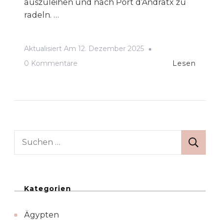
auszuleihen und nach Port d’Andratx zu
radeln. …
Aktualisiert Am
12. Dezember 2025
Zu
0 Kommentare
Lesen
Tag
3
–
Radtour
Nach
Suchen
Port
nach:
D’Andratx
Kategorien
Ägypten