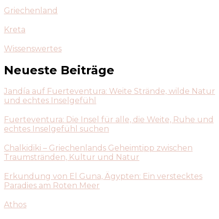
Griechenland
Kreta
Wissenswertes
Neueste Beiträge
Jandía auf Fuerteventura: Weite Strände, wilde Natur
und echtes Inselgefühl
Fuerteventura: Die Insel für alle, die Weite, Ruhe und
echtes Inselgefühl suchen
Chalkidiki – Griechenlands Geheimtipp zwischen
Traumstränden, Kultur und Natur
Erkundung von El Guna, Ägypten: Ein verstecktes
Paradies am Roten Meer
Athos