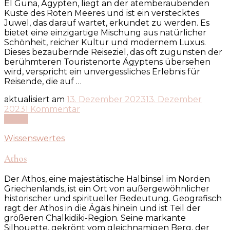
El Guna, Ägypten, liegt an der atemberaubenden
Küste des Roten Meeres und ist ein verstecktes
Juwel, das darauf wartet, erkundet zu werden. Es
bietet eine einzigartige Mischung aus natürlicher
Schönheit, reicher Kultur und modernem Luxus.
Dieses bezaubernde Reiseziel, das oft zugunsten der
berühmteren Touristenorte Ägyptens übersehen
wird, verspricht ein unvergessliches Erlebnis für
Reisende, die auf …
aktualisiert am
13. Dezember 2023
13. Dezember
zu
2023
1 Kommentar
Erkundung
Lesen
von
El
Wissenswertes
Guna,
Ägypten:
Athos
Ein
verstecktes
Der Athos, eine majestätische Halbinsel im Norden
Paradies
Griechenlands, ist ein Ort von außergewöhnlicher
am
historischer und spiritueller Bedeutung. Geografisch
Roten
ragt der Athos in die Ägäis hinein und ist Teil der
Meer
größeren Chalkidiki-Region. Seine markante
Silhouette, gekrönt vom gleichnamigen Berg, der