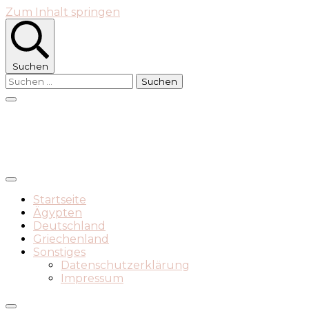
Zum Inhalt springen
Suchen
Suchen
nach:
Graccem Travel
Startseite
Ägypten
Deutschland
Griechenland
Sonstiges
Datenschutzerklärung
Impressum