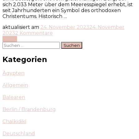
sich 2.033 Meter über dem Meeresspiegel erhebt, ist
seit Jahrhunderten ein Symbol des orthodoxen
Christentums. Historisch …
aktualisiert am
24. November 2023
24. November
zu
2023
2 Kommentare
Athos
Lesen
Suchen
nach:
Kategorien
Ägypten
Allgemein
Balearen
Berlin / Brandenburg
Chalkidiki
Deutschland