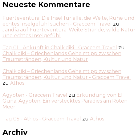
Neueste Kommentare
Fuerteventura: Die Insel für alle, die Weite, Ruhe und
echtes Inselgefühl suchen - Graccem Travel
zu
Jandía auf Fuerteventura: Weite Strände, wilde Natur
und echtes Inselgefühl
Tag 01 - Ankunft in Chalkidiki - Graccem Travel
zu
Chalkidiki – Griechenlands Geheimtipp zwischen
Traumstränden, Kultur und Natur
Chalkidiki – Griechenlands Geheimtipp zwischen
Traumstränden, Kultur und Natur - Graccem Travel
zu
Athos
Ägypten - Graccem Travel
zu
Erkundung von El
Guna, Ägypten: Ein verstecktes Paradies am Roten
Meer
Tag 05 - Athos - Graccem Travel
zu
Athos
Archiv